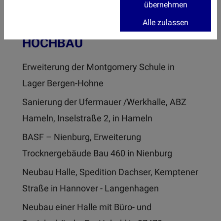
übernehmen
Alle zulassen
HOCHBAU
Erweiterung der Montgomery Schule in
Lager Bergen-Hohne
Sanierung der Ufermauer /Werkhalle, ABZ
Hameln, Inselstraße 2, in Hameln
BASF – Nienburg, Erweiterung
Trocknergebäude Bau 460 in Nienburg
Neubau Halle, Spedition Dachser, Kemptener
Straße in Hannover - Langenhagen
Neubau einer Halle mit Büro- und