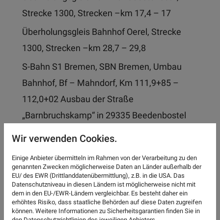
Strecke 1300, Strecken –km 17,4 – 17
Überholungsgleis Bahnhof Oerel, Strecke
1300, Strecken –km 28,7 – 29,8
S-Bahn S1 Bremen, SBN Bremen, Umbau
Bahnhof, Bf – Mahndorf, Km 111,9+85 –
112,0+02 Ausbau der Straße
„Barnbruchskamp“ in 29335 Beedenbostel
Anlage eines Geh- und Radweges entlang
Wir verwenden Cookies.
der B 240 zwischen Lüerdissen und
Einige Anbieter übermitteln im Rahmen von der Verarbeitung zu den
Scharfoldendorf Betr.-km 2,530 – 1,318
genannten Zwecken möglicherweise Daten an Länder außerhalb der
EU/ des EWR (Drittlanddatenübermittlung), z.B. in die USA. Das
Ausbau der L 444 mit Anlage eines
Datenschutzniveau in diesen Ländern ist möglicherweise nicht mit
dem in den EU-/EWR-Ländern vergleichbar. Es besteht daher ein
Radweges zwischen Reinsen und Groß
erhöhtes Risiko, dass staatliche Behörden auf diese Daten zugreifen
können. Weitere Informationen zu Sicherheitsgarantien finden Sie in
Hegesdorf, Betr.-km 4,350 bis 4,794 (L 444) /
den Datenschutzrichtlinien des jeweiligen Anbieters.