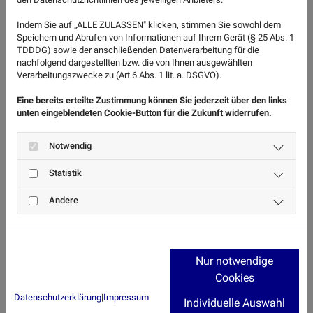
2,389 (L 454)
Indem Sie auf „ALLE ZULASSEN" klicken, stimmen Sie sowohl dem
Speichern und Abrufen von Informationen auf Ihrem Gerät (§ 25 Abs. 1
B 240 NOU Eschershausen zwischen Bau-km
TDDDG) sowie der anschließenden Datenverarbeitung für die
nachfolgend dargestellten bzw. die von Ihnen ausgewählten
1+000,516 bis 5+486,491
Verarbeitungszwecke zu (Art 6 Abs. 1 lit. a. DSGVO).
K 31, Teilerneuerung der Brücke über den
Eine bereits erteilte Zustimmung können Sie jederzeit über den links
unten eingeblendeten Cookie-Button für die Zukunft widerrufen.
Dehmker Bach, BW 3544, Bau-km 3,270
K 48 Anlage eines Radweges und Neubau
Notwendig
einer Brücke zwischen Ohndorf und
Statistik
Hohnhorst
Andere
L 438 Anlage eines Radweges, Weserradweg
in der OD Engern, I. BA Südseite, Str.-km
Nur notwendige
2,460 bis 2,880
Cookies
Datenschutzerklärung
|
Impressum
Individuelle Auswahl